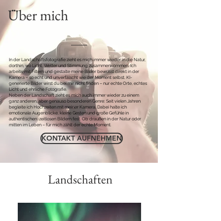
Über mich
In der Landschaftsfotografie zieht es mich immer wieder in die Natur,
dorthin, wo Licht, Wetter und Stimmung zusammenkommen. Ich
arbeite mit Filtern und gestalte meine Bilder bewusst direkt in der
Kamera – so echt und unverfälscht wie der Moment selbst. KI-
generierte Bilder wirst du bei mir nicht finden – nur echte Orte, echtes
Licht und ehrliche Fotografie.
Neben der Landschaft zieht es mich auch immer wieder zu einem
ganz anderen, aber genauso besonderen Genre: Seit vielen Jahren
begleite ich Hochzeiten mit meiner Kamera. Dabei halte ich
emotionale Augenblicke, kleine Gesten und große Gefühle in
authentischen, zeitlosen Bildern fest. Ob draußen in der Natur oder
mitten im Leben – für mich zählt der echte Moment.
KONTAKT AUFNEHMEN
Landschaften